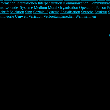
nformation
Interaktionen
Interpenetration
Kommunikation
Kommunikat
nz
Lebende_Systeme
Medium
Moral
Organisation
Operation
Person
P
chrift
Selektion
Sinn
Soziale_Systeme
Sozialisation
Sprache
Struktur
S
emtheorie
Umwelt
Variation
Verbreitungsmedien
Wahrnehmen