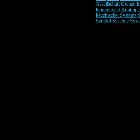
Gesellschaft
Grenze
I
Komplexität
Kontinge
Psychische_Systeme
S
Symbol
Systeme
Syst