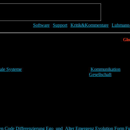
|
Software
|
Support
|
Kritik&Kommentare
|
Luhmann-
Glo
iale Systeme
, die eine physische Anwesenheit der
Kommunikation
spart
len Systeme, aber zugleich die Voraussetzung von
Gesellschaft
.
en
Code
Differenzierung
Ego_und_Alter
Emergenz
Evolution
Form
Fu