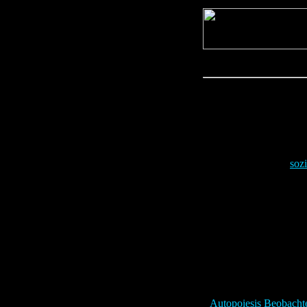
Interaktion
Interaktionen sind
soz
die einfachsten sozia
Autopoiesis
Beobacht