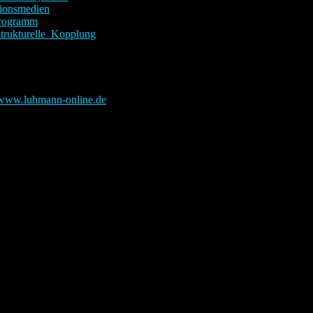
ionsmedien
rogramm
trukturelle_Kopplung
copyright:
www.luhmann-online.de