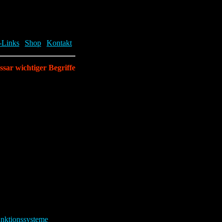
Links
|
Shop
|
Kontakt
|
ssar wichtiger Begriffe
ner verlangen. Sie sind
nktionssysteme